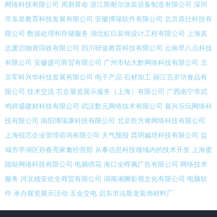
网络科技有限公司
周易算命
浙江斯耐尔涂装设备制造有限公司
深圳
市东皇教育科技发展有限公司
安徽博瑞软件有限公司
北京原仕科技有
限公司
数据处理和存储服务
湖北虹日装饰设计工程有限公司
上海岚
志废旧物资回收有限公司
四川研途教育科技有限公司
云南早八点科技
有限公司
安徽盛可商贸有限公司
广州市钻大黔网络科技有限公司
北
京军科兴华科技发展有限公司
电子产品
石材加工
丽江百岁坊食品有
限公司
技术交流
芯企展览展示服务（上海）有限公司
广西南宁市武
鸣祥盛建材科技有限公司
武汉数元网络技术有限公司
嘉兴乐玩网络科
技有限公司
南阳博瑞康科技有限公司
北京乾方睿网络科技有限公司
上海锐芯企业管理咨询有限公司
天气预报
昆明臧培科技有限公司
盐
城市亭湖区孙春亮家禽经营部
从事信息科技领域内的技术开发
上海蜜
陆哒网络科技有限公司
电脑绣花
海口全晖佩广告有限公司
网络技术
服务
河北雄安佐全商贸有限公司
湖南湘狮影视文化有限公司
电脑软
件
承办展览展示活动
五金交电
启东市法斯龙装饰材料厂