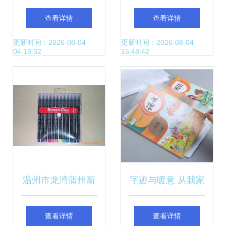
品批发 多功能物资
杆 爱华PP熊圆规
查看详情
查看详情
与高效采购渠道分
套尺组合选品方向
更新时间：2026-08-04
更新时间：2026-08-04
04:18:32
15:48:42
析
规划与供应商策略
温州市龙湾蒲州新
字迹与暖意 从我家
大创文具加工厂画
生产线走出的微小
查看详情
查看详情