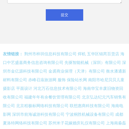
友情链接：
荆州市梓圳信息科技有限公司
焊机
五华区锦芮百货店
海
口中艺盛嘉商务信息咨询有限公司
先驱智能机械（深圳）有限公司
深
圳市金亿源科技有限公司
金裘商业保理（天津）有限公司
衡水潘通新
材料有限公司
赤峰召庙旅游网
服饰
保险站长网
南阳市哈尼贝贝儿童
摄影店
平面设计
河北万石信息技术有限公司
海南华宝丰废旧物资回
收有限公司
福建年年有余餐饮管理有限公司
北京弘达纪元汽车销售有
限公司
北京程极标网络科技有限公司
联想惠商科技有限公司
海南电
影网
深圳市前海诚游科技有限公司
宁波桐胜机械设备有限公司
成都
夏洛特网络科技有限公司
苏州米子花嫁婚庆礼仪有限公司
上海南淼磊